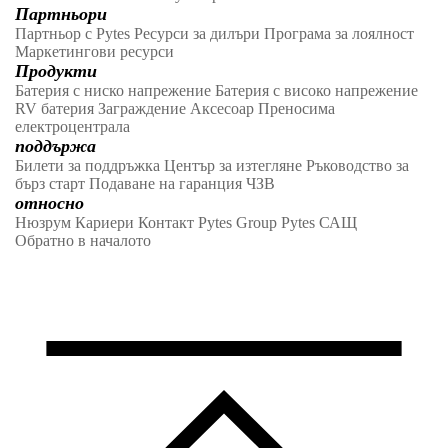
Партньори
Партньор с Pytes
Ресурси за дилъри
Програма за лоялност
Маркетингови ресурси
Продукти
Батерия с ниско напрежение
Батерия с високо напрежение
RV батерия
Заграждение
Аксесоар
Преносима
електроцентрала
поддържа
Билети за поддръжка
Център за изтегляне
Ръководство за
бърз старт
Подаване на гаранция
ЧЗВ
относно
Нюзрум
Кариери
Контакт
Pytes Group
Pytes САЩ
Обратно в началото