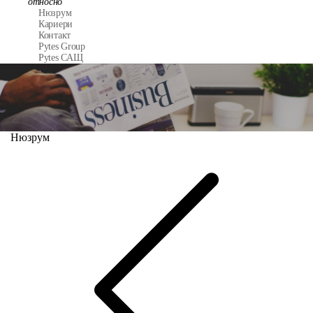
относно
Нюзрум
Кариери
Контакт
Pytes Group
Pytes САЩ
Нюзрум