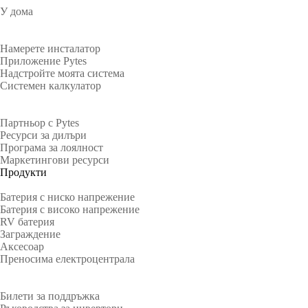
У дома
Собственици на жилища
Намерете инсталатор
Приложение Pytes
Надстройте моята система
Системен калкулатор
Партньори
Партньор с Pytes
Ресурси за дилъри
Програма за лоялност
Маркетингови ресурси
Продукти
Батерия с ниско напрежение
Батерия с високо напрежение
RV батерия
Заграждение
Аксесоар
Преносима електроцентрала
поддържа
Билети за поддръжка