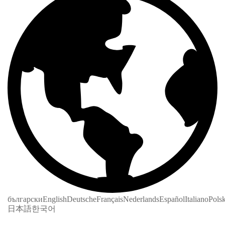
български
English
Deutsche
Français
Nederlands
Español
Italiano
Polsk
日本語
한국어