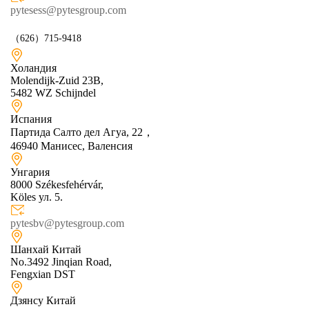
pytesess@pytesgroup.com
（626）715-9418
Холандия
Molendijk-Zuid 23B,
5482 WZ Schijndel
Испания
Партида Салто дел Агуа, 22，
46940 Манисес, Валенсия
Унгария
8000 Székesfehérvár,
Köles ул. 5.
pytesbv@pytesgroup.com
Шанхай Китай
No.3492 Jinqian Road,
Fengxian DST
Дзянсу Китай