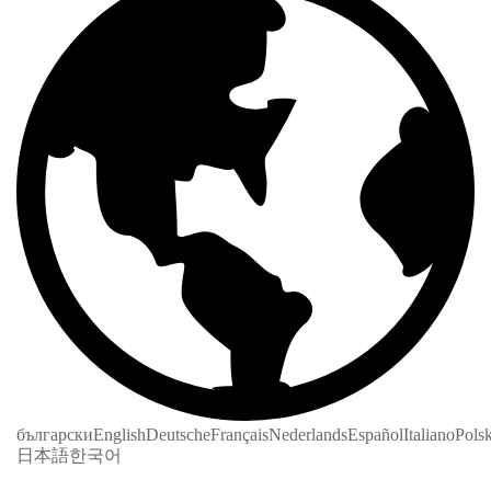
български
English
Deutsche
Français
Nederlands
Español
Italiano
Polsk
日本語
한국어