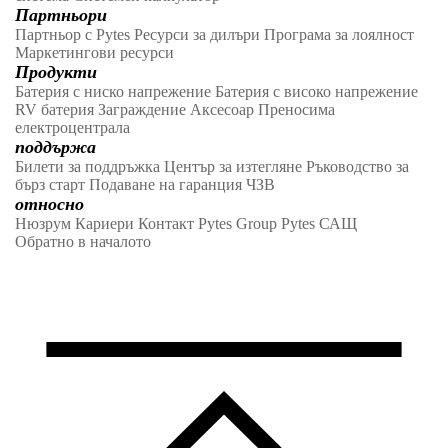
Партньори
Партньор с Pytes
Ресурси за дилъри
Програма за лоялност
Маркетингови ресурси
Продукти
Батерия с ниско напрежение
Батерия с високо напрежение
RV батерия
Заграждение
Аксесоар
Преносима
електроцентрала
поддържа
Билети за поддръжка
Център за изтегляне
Ръководство за
бърз старт
Подаване на гаранция
ЧЗВ
относно
Нюзрум
Кариери
Контакт
Pytes Group
Pytes САЩ
Обратно в началото