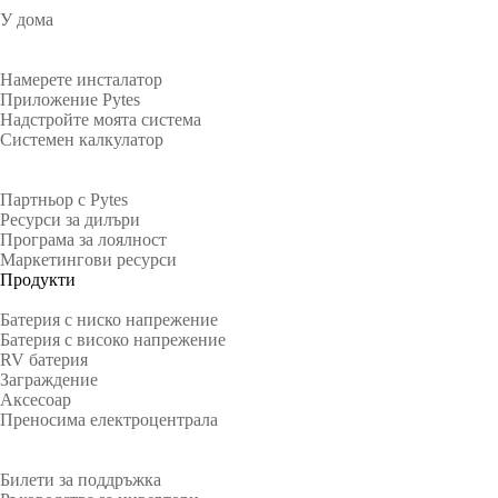
У дома
Собственици на жилища
Намерете инсталатор
Приложение Pytes
Надстройте моята система
Системен калкулатор
Партньори
Партньор с Pytes
Ресурси за дилъри
Програма за лоялност
Маркетингови ресурси
Продукти
Батерия с ниско напрежение
Батерия с високо напрежение
RV батерия
Заграждение
Аксесоар
Преносима електроцентрала
поддържа
Билети за поддръжка