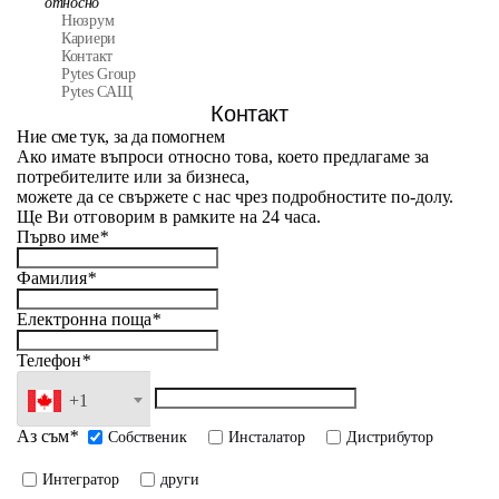
относно
Нюзрум
Кариери
Контакт
Pytes Group
Pytes САЩ
Контакт
Ние сме тук, за да помогнем
Ако имате въпроси относно това, което предлагаме за
потребителите или за бизнеса,
можете да се свържете с нас чрез подробностите по-долу.
Ще Ви отговорим в рамките на 24 часа.
Първо име
*
Фамилия
*
Eлектронна поща
*
Телефон
*
+1
Aз съм
*
Собственик
Инсталатор
Дистрибутор
Интегратор
други