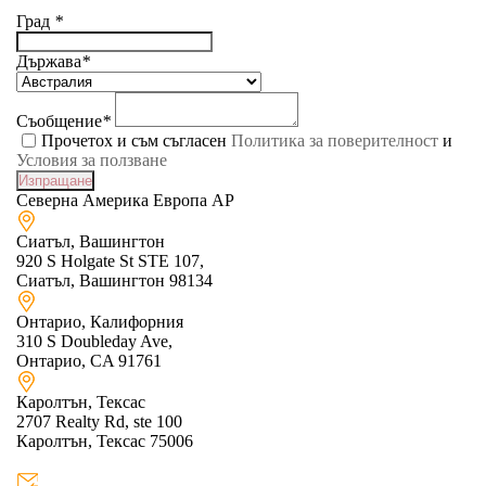
Град
*
Държава
*
Съобщение
*
Прочетох и съм съгласен
Политика за поверителност
и
Условия за ползване
Северна Америка
Европа
AP
Сиатъл, Вашингтон
920 S Holgate St STE 107,
Сиатъл, Вашингтон 98134
Онтарио, Калифорния
310 S Doubleday Ave,
Онтарио, CA 91761
Каролтън, Тексас
2707 Realty Rd, ste 100
Каролтън, Тексас 75006