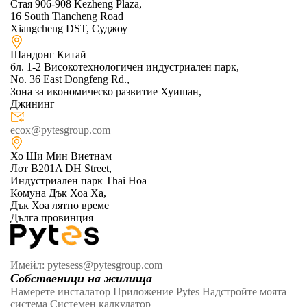
Стая 906-908 Kezheng Plaza,
16 South Tiancheng Road
Xiangcheng DST, Суджоу
Шандонг Китай
бл. 1-2 Високотехнологичен индустриален парк,
No. 36 East Dongfeng Rd.,
Зона за икономическо развитие Хуишан,
Джининг
ecox@pytesgroup.com
Хо Ши Мин Виетнам
Лот B201A DH Street,
Индустриален парк Thai Hoa
Комуна Дък Хоа Ха,
Дък Хоа лятно време
Дълга провинция
Имейл: pytesess@pytesgroup.com
Собственици на жилища
Намерете инсталатор
Приложение Pytes
Надстройте моята
система
Системен калкулатор